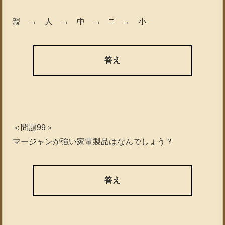
親 → 人 → 中 → □ → 小
答え
＜問題99＞
マージャンが強い家電製品はなんでしょう？
答え