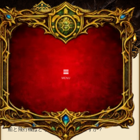
【なぞなぞ】船と飛行機はどち
MENU
らが先に出発する？（他91～
100問）
2020.04.23
2020.04.30
＜問題91＞
船と飛行機はどちらが先に出発しますか？