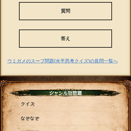
質問
答え
ウミガメのスープ問題(水平思考クイズ)の良問一覧へ
ジャンル別問題
クイズ
なぞなぞ