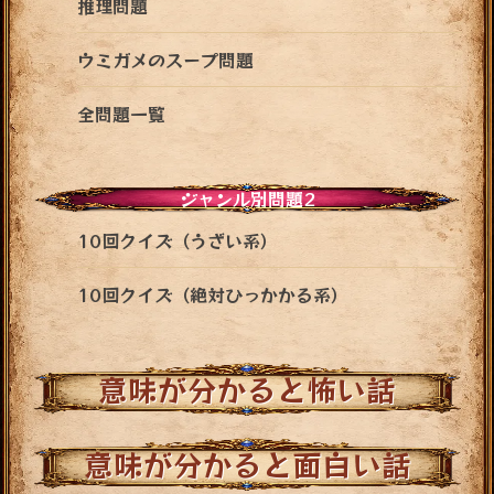
推理問題
ウミガメのスープ問題
全問題一覧
ジャンル別問題2
10回クイズ（うざい系）
10回クイズ（絶対ひっかかる系）
意味が分かると怖い話
意味が分かると面白い話