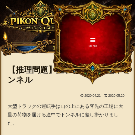
MENU
【推理問題】通れなくなったト
ンネル
2020.04.21
2020.05.20
大型トラックの運転手は山の上にある客先の工場に大
量の荷物を届ける途中でトンネルに差し掛かりまし
た。