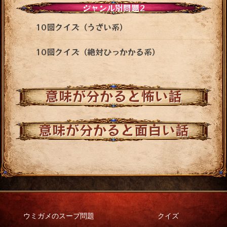
ジャンル別問題2
10回クイズ（うざい系）
10回クイズ（絶対ひっかかる系）
意味が分かると怖い話
意味が分かると面白い話
ウミガメのスープ問題
クイズ