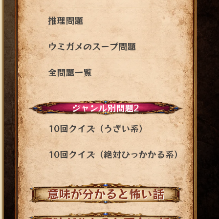
推理問題
ウミガメのスープ問題
全問題一覧
ジャンル別問題2
10回クイズ（うざい系）
10回クイズ（絶対ひっかかる系）
意味が分かると怖い話