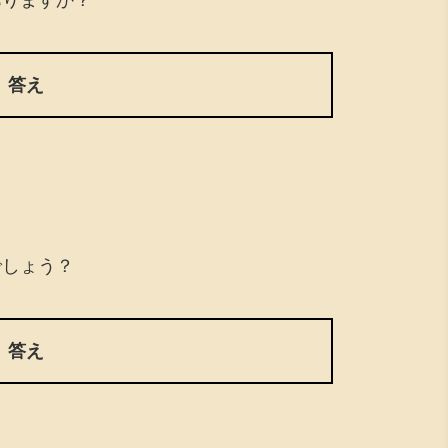
答え
でしょう？
答え