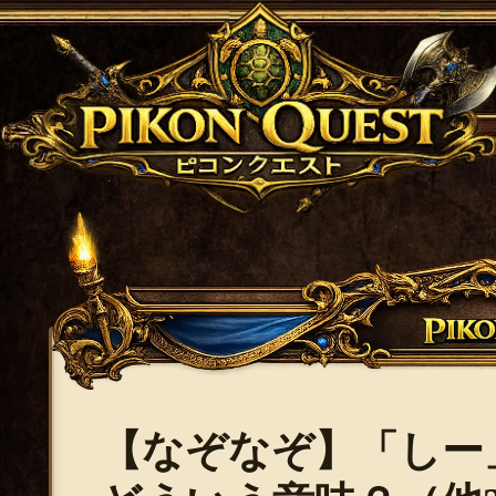
【なぞなぞ】「しー