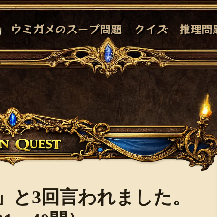
ウミガメのスープ問題
クイズ
推理問
」と3回言われました。