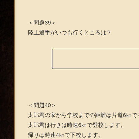
＜問題39＞
陸上選手がいつも行くところは？
＜問題40＞
太郎君の家から学校までの距離は片道6㎞で
太郎君は行きは時速6㎞で登校します。
帰りは時速4㎞で下校します。