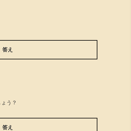
答え
しょう？
答え