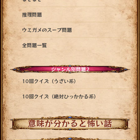
推理問題
ウミガメのスープ問題
全問題一覧
ジャンル別問題2
10回クイズ（うざい系）
10回クイズ（絶対ひっかかる系）
意味が分かると怖い話