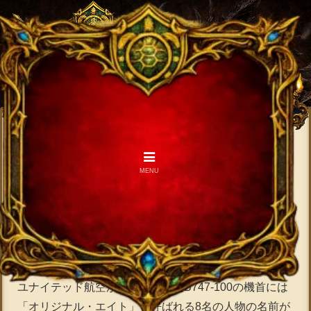
【難問クイズ】「オリジナル・
MENU
エイト」と呼ばれる人々の職業
は？（他31～40問）
2020.04.26
2021.06.23
＜問題31＞
ユナイテッド航空が運航していたB747-100の機首には
「オリジナル・エイト」と呼ばれる8名の人物の名前が